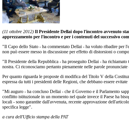
(11 ottobre 2012)
Il Presidente Dellai dopo l'incontro avvenuto sta
apprezzamento per l'incontro e per i contenuti del successivo co
"Il Capo dello Stato - ha commentato Dellai - ha voluto ribadire per 
non può essere messo in discussione per effetto di distorsioni o compor
"Il Presidente della Repubblica - ha proseguito Dellai - ha richiamato t
nostra. Ci riconosciamo pertanto pienamente nelle parole pronunciate
Per quanto riguarda le proposte di modifica del Titolo V della Costituz
espressa da tutti i presidenti delle Regioni, che debbano essere evitate f
"Mi auguro - ha concluso Dellai - che il Governo e il Parlamento sappi
conflitto istituzionale in un momento nel quale invece il Paese ha bisogn
locali - sono garantite dall'avvenuta, recente approvazione dell'artico
specifica legge".
a cura dell'Ufficio stampa della PAT