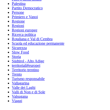
Palestina
Partito Democratico
Persone
Primiero e Vanoi
Regione
Regioni
Regioni europee
Ricerca politica
Rotaliana e Val di Cembra
Scuola ed educazione permanente
Sicurezza
Slow Food
Storia
Südtirol - Alto Adige
territoriali#europei
Territorio trentino
Trento
Turismo responsabile
Vallagarina
Valle dei Laghi
Valli di Non e di Sole
Valsugana
Viaggi