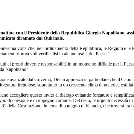
mattina con il Presidente della Repubblica Giorgio Napolitano, assiem
municato diramato dal Quirinale.
l'ennesima volta che, nell'ordinamento della Repubblica, le Regioni e 
tamenti riprovevoli verificatisi in alcune realtà del Paese."
utti ai propri doveri e responsabilità in un momento difficile per il Paes
 da Napolitano".
ione avanzate dal Governo, Dellai apprezza in particolare che il Capo del
orzature frettolose, soprattutto in un crescente clima di generica ostilità 
ano accogliere questo invito al dialogo evitando forzature e semplifica
o di coesione e di impegno comune. Del resto, le urgenti necessità di contr
lo 81 della Costituzione, in tema di pareggio di bilancio, che troverà tr