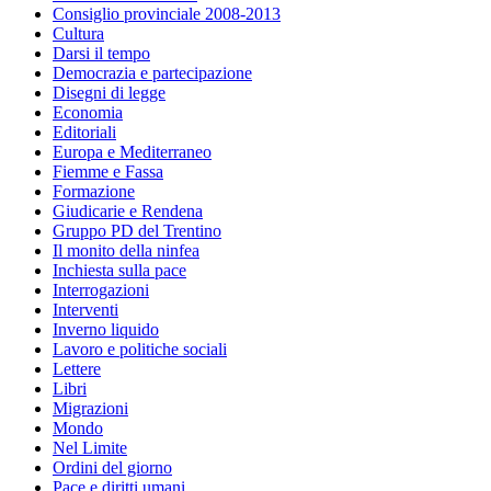
Consiglio provinciale 2008-2013
Cultura
Darsi il tempo
Democrazia e partecipazione
Disegni di legge
Economia
Editoriali
Europa e Mediterraneo
Fiemme e Fassa
Formazione
Giudicarie e Rendena
Gruppo PD del Trentino
Il monito della ninfea
Inchiesta sulla pace
Interrogazioni
Interventi
Inverno liquido
Lavoro e politiche sociali
Lettere
Libri
Migrazioni
Mondo
Nel Limite
Ordini del giorno
Pace e diritti umani