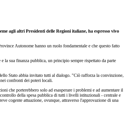
e agli altri Presidenti delle Regioni italiane, ha espresso vivo
le Province Autonome hanno un ruolo fondamentale e che questo fatto
e e la sua finanza pubblica, un principio sempre rispettato da parte
lo Stato abbia invitato tutti al dialogo. "Ciò rafforza la convinzione,
nei confronti dei poteri locali.
zioni che porterebbero solo ad esasperare i problemi e ad aumentare il
ollo della spesa pubblica di tutti i livelli istituzionali - centrale e
a breve cogente attuazione, ovunque, attraverso l'approvazione di una