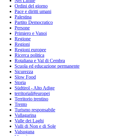
Nel Limite
Ordini del giorno
Pace e diritti umani
Palestina
Partito Democratico
Persone
Primiero e Vanoi
Regione
Regioni
Regioni europee
Ricerca politica
Rotaliana e Val di Cembra
Scuola ed educazione permanente
Sicurezza
Slow Food
Storia
Südtirol - Alto Adige
territoriali#europei
Territorio trentino
Trento
Turismo responsabile
Vallagarina
Valle dei Laghi
Valli di Non e di Sole
Valsugana