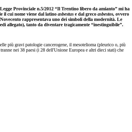
la Legge Provinciale n.5/2012 “Il Trentino libero da amianto” mi ha
e il cui nome viene dal latino
asbestus
e dal greco
asbestos,
ovvero
el Novecento rappresentava uno dei simboli della modernità. Le
edi allegato), tanto da diventare tragicamente “inestinguibile”.
 delle più gravi patologie cancerogene, il mesotelioma (pleurico o, più
ranne nei 38 paesi (i 28 dell'Unione Europea e altri dieci stati) che