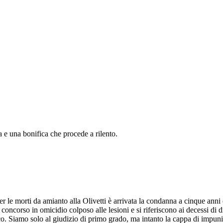
a e una bonifica che procede a rilento.
er le morti da amianto alla Olivetti è arrivata la condanna a cinque ann
ncorso in omicidio colposo alle lesioni e si riferiscono ai decessi di diec
o. Siamo solo al giudizio di primo grado, ma intanto la cappa di impunit