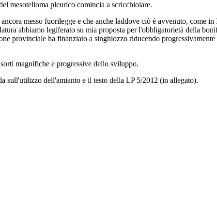
a del mesotelioma pleurico comincia a scricchiolare.
ncora messo fuorilegge e che anche laddove ciò è avvenuto, come in Itali
slatura abbiamo legiferato su mia proposta per l'obbligatorietà della bonif
ione provinciale ha finanziato a singhiozzo riducendo progressivamente 
 sorti magnifiche e progressive dello sviluppo.
 sull'utilizzo dell'amianto e il testo della LP 5/2012 (in allegato).