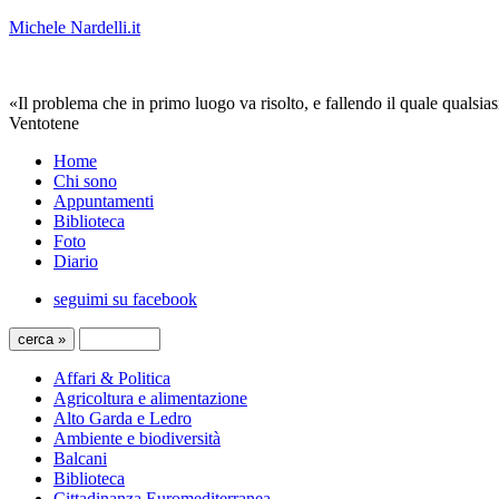
Michele Nardelli.it
«Il problema che in primo luogo va risolto, e fallendo il quale qualsias
Ventotene
Home
Chi sono
Appuntamenti
Biblioteca
Foto
Diario
seguimi su facebook
Affari & Politica
Agricoltura e alimentazione
Alto Garda e Ledro
Ambiente e biodiversità
Balcani
Biblioteca
Cittadinanza Euromediterranea