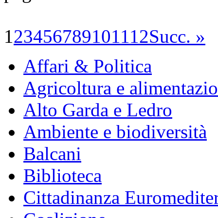
1
2
3
4
5
6
7
8
9
10
11
12
Succ. »
Affari & Politica
Agricoltura e alimentazi
Alto Garda e Ledro
Ambiente e biodiversità
Balcani
Biblioteca
Cittadinanza Euromedite