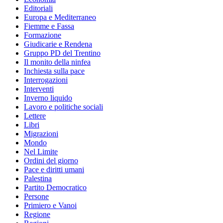
Editoriali
Europa e Mediterraneo
Fiemme e Fassa
Formazione
Giudicarie e Rendena
Gruppo PD del Trentino
Il monito della ninfea
Inchiesta sulla pace
Interrogazioni
Interventi
Inverno liquido
Lavoro e politiche sociali
Lettere
Libri
Migrazioni
Mondo
Nel Limite
Ordini del giorno
Pace e diritti umani
Palestina
Partito Democratico
Persone
Primiero e Vanoi
Regione