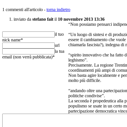
1 commenti all'articolo -
torna indietro
inviato da
stefano fait
il
10 novembre 2013 13:36
“Non possiamo pensarci indipenden
il tuo
“Un luogo di sintesi e di produzi
essere il cambiamento che vuole 
nick name
*
chiamarla fascista?), indegna di n
url
la tua
“spirito innovativo che ha fatto d
email (non verrà pubblicata)
*
leghismo”.
Precisamente. La regione Trentino
coordinamenti più ampi di comun
Non basta agire localmente e pens
molto più difficile.
“andando oltre una partecipazione 
politiche condivise”.
La seconda è propedeutica alla pr
populismo se usate in un certo m
partecipazione democratica vinc