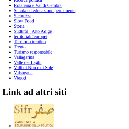
Ricerca politica
Rotaliana e Val di Cembra
Scuola ed educazione permanente
Sicurezza
Slow Food
Storia
Südtirol - Alto Adige
territoriali#europei
Territorio trentino
Trento
Turismo responsabile
Vallagarina
Valle dei Laghi
Valli di Non e di Sole
Valsugana
Viaggi
Link ad altri siti