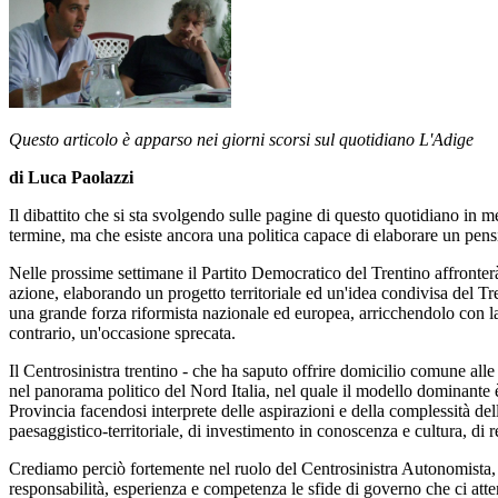
Questo articolo è apparso nei giorni scorsi sul quotidiano L'Adige
di Luca Paolazzi
Il dibattito che si sta svolgendo sulle pagine di questo quotidiano in m
termine, ma che esiste ancora una politica capace di elaborare un pensie
Nelle prossime settimane il Partito Democratico del Trentino affronterà
azione, elaborando un progetto territoriale ed un'idea condivisa del Tr
una grande forza riformista nazionale ed europea, arricchendolo con la 
contrario, un'occasione sprecata.
Il Centrosinistra trentino - che ha saputo offrire domicilio comune all
nel panorama politico del Nord Italia, nel quale il modello dominante è 
Provincia facendosi interprete delle aspirazioni e della complessità dell
paesaggistico-territoriale, di investimento in conoscenza e cultura, di r
Crediamo perciò fortemente nel ruolo del Centrosinistra Autonomista, ce
responsabilità, esperienza e competenza le sfide di governo che ci atte