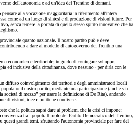
overno dell'autonomia e ad un'idea del Trentino di domani.
ensare alla vocazione maggioritaria in riferimento all'intera
essa come ad un luogo di sintesi e di produzione di visioni future. Per
tivo, senza temere la portata di quello stesso spirito innovativo che ha
 leghismo.
 provinciale quanto nazionale. Il nostro partito può e deve
e contribuendo a dare al modello di autogoverno del Trentino una
stema economico e territoriale; in grado di coniugare sviluppo,
ampia ed inclusiva della cittadinanza, dove nessuno - per dirla con le
n diffuso coinvolgimento dei territori e degli amministratori locali
o popolano il nostro partito; mediante una partecipazione (anche via
("la società di mezzo" per usare la definizione di De Rita), andando
ne di visioni, idee e politiche condivise.
ste che la politica saprà dare ai problemi che la crisi ci impone:
 convivenza tra i popoli. Il ruolo del Partito Democratico del Trentino,
u questi grandi temi, sfruttando l'autonomia provinciale per fare del