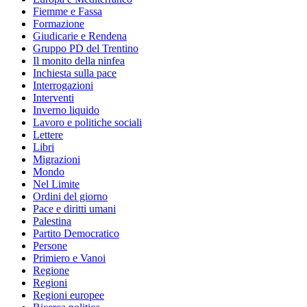
Fiemme e Fassa
Formazione
Giudicarie e Rendena
Gruppo PD del Trentino
Il monito della ninfea
Inchiesta sulla pace
Interrogazioni
Interventi
Inverno liquido
Lavoro e politiche sociali
Lettere
Libri
Migrazioni
Mondo
Nel Limite
Ordini del giorno
Pace e diritti umani
Palestina
Partito Democratico
Persone
Primiero e Vanoi
Regione
Regioni
Regioni europee