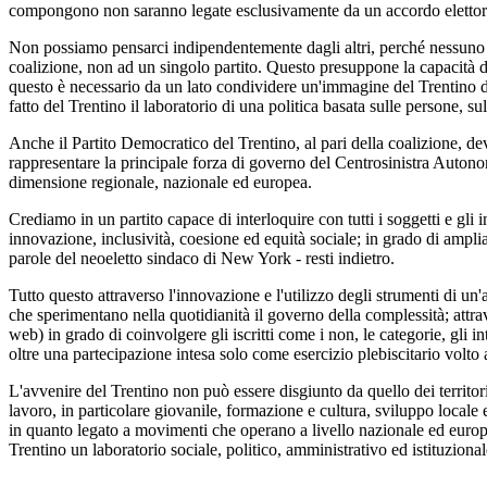
compongono non saranno legate esclusivamente da un accordo elettorale
Non possiamo pensarci indipendentemente dagli altri, perché nessuno è
coalizione, non ad un singolo partito. Questo presuppone la capacità di 
questo è necessario da un lato condividere un'immagine del Trentino del 
fatto del Trentino il laboratorio di una politica basata sulle persone, s
Anche il Partito Democratico del Trentino, al pari della coalizione, de
rappresentare la principale forza di governo del Centrosinistra Autono
dimensione regionale, nazionale ed europea.
Crediamo in un partito capace di interloquire con tutti i soggetti e gli 
innovazione, inclusività, coesione ed equità sociale; in grado di ampliare
parole del neoeletto sindaco di New York - resti indietro.
Tutto questo attraverso l'innovazione e l'utilizzo degli strumenti di u
che sperimentano nella quotidianità il governo della complessità; attra
web) in grado di coinvolgere gli iscritti come i non, le categorie, gli 
oltre una partecipazione intesa solo come esercizio plebiscitario volto a
L'avvenire del Trentino non può essere disgiunto da quello dei territori
lavoro, in particolare giovanile, formazione e cultura, sviluppo locale
in quanto legato a movimenti che operano a livello nazionale ed europeo
Trentino un laboratorio sociale, politico, amministrativo ed istituzional