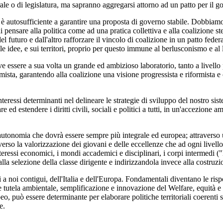
 o di legislatura, ma sapranno aggregarsi attorno ad un patto per il g
 autosufficiente a garantire una proposta di governo stabile. Dobbiamo p
pensare alla politica come ad una pratica collettiva e alla coalizione st
futuro e dall'altro rafforzare il vincolo di coalizione in un patto federa
ulle idee, e sui territori, proprio per questo immune al berlusconismo e al
ve essere a sua volta un grande ed ambizioso laboratorio, tanto a livello
mista, garantendo alla coalizione una visione progressista e riformista 
interessi determinanti nel delineare le strategie di sviluppo del nostro si
 ed estendere i diritti civili, sociali e politici a tutti, in un'accezione 
n'autonomia che dovrà essere sempre più integrale ed europea; attraverso u
verso la valorizzazione dei giovani e delle eccellenze che ad ogni livell
interessi economici, i mondi accademici e disciplinari, i corpi intermedi 
lla selezione della classe dirigente e indirizzandola invece alla costruzio
 a noi contigui, dell'Italia e dell'Europa. Fondamentali diventano le rispo
 e tutela ambientale, semplificazione e innovazione del Welfare, equità e
, può essere determinante per elaborare politiche territoriali coerenti s
e.