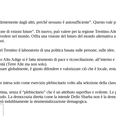
temente dagli altri, perché nessuno è autosufficiente”. Questo vale per 
one di visioni future”. Di nuovo, può valere per la regione Trentino-Alto
vedere nel mondo. Offra una visione del futuro del mondo alternativa a
oi.
el Trentino il laboratorio di una politica basata sulle persone, sulle idee
 Alto Adige si è fatta strumento di pace e riconciliazione, all’interno e
ità (Terre Alte ma non solo).
are globalmente, è giusto difendere e valorizzare ciò che è locale, rest
intesa solo come esercizio plebiscitario volto alla selezione della classe
ima, senza il “plebiscitario” che è un attributo superfluo e svilente. L
odo. La democrazia diretta come la intende Dello Sbarba non è la democ
erà indubbiamente la strumentalizzazione demagogica.