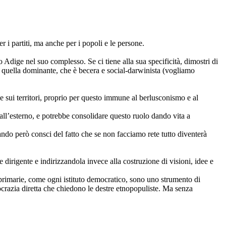
i partiti, ma anche per i popoli e le persone.
 Adige nel suo complesso. Se ci tiene alla sua specificità, dimostri di
 quella dominante, che è becera e social-darwinista (vogliamo
, e sui territori, proprio per questo immune al berlusconismo e al
 all’esterno, e potrebbe consolidare questo ruolo dando vita a
ando però consci del fatto che se non facciamo rete tutto diventerà
 dirigente e indirizzandola invece alla costruzione di visioni, idee e
e primarie, come ogni istituto democratico, sono uno strumento di
razia diretta che chiedono le destre etnopopuliste. Ma senza