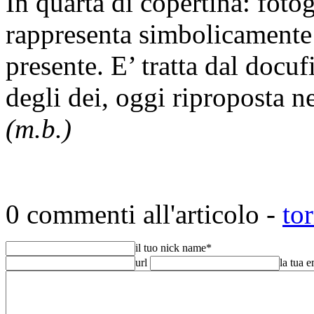
In quarta di copertina: fot
rappresenta simbolicamente 
presente. E’ tratta dal docuf
degli dei, oggi riproposta n
(m.b.)
0 commenti all'articolo -
to
il tuo nick name
*
url
la tua 