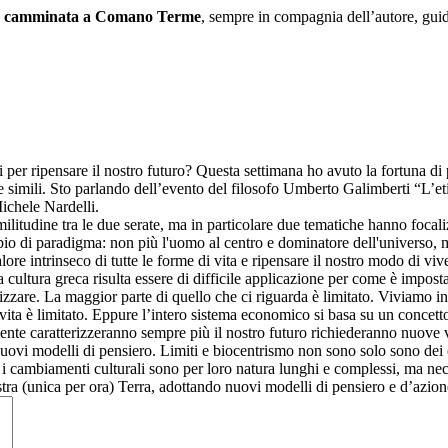
 camminata a Comano Terme
, sempre in compagnia dell’autore, gu
 per ripensare il nostro futuro? Questa settimana ho avuto la fortuna di 
ne simili. Sto parlando dell’evento del filosofo Umberto Galimberti “L’e
Michele Nardelli.
imilitudine tra le due serate, ma in particolare due tematiche hanno focali
bio di paradigma: non più l'uomo al centro e dominatore dell'universo,
lore intrinseco di tutte le forme di vita e ripensare il nostro modo di vive
a cultura greca risulta essere di difficile applicazione per come è impo
izzare. La maggior parte di quello che ci riguarda è limitato. Viviamo i
ita è limitato. Eppure l’intero sistema economico si basa su un concetto di
te caratterizzeranno sempre più il nostro futuro richiederanno nuove vis
nuovi modelli di pensiero. Limiti e biocentrismo non sono solo sono dei
i i cambiamenti culturali sono per loro natura lunghi e complessi, ma nece
stra (unica per ora) Terra, adottando nuovi modelli di pensiero e d’azion