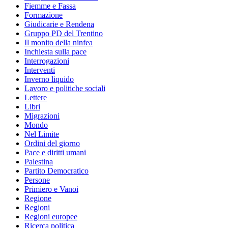
Fiemme e Fassa
Formazione
Giudicarie e Rendena
Gruppo PD del Trentino
Il monito della ninfea
Inchiesta sulla pace
Interrogazioni
Interventi
Inverno liquido
Lavoro e politiche sociali
Lettere
Libri
Migrazioni
Mondo
Nel Limite
Ordini del giorno
Pace e diritti umani
Palestina
Partito Democratico
Persone
Primiero e Vanoi
Regione
Regioni
Regioni europee
Ricerca politica