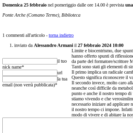
Domenica 25 febbraio
nel pomeriggio dalle ore 14.00 è prevista
una
Ponte Arche (Comano Terme), Biblioteca
1 commenti all'articolo -
torna indietro
inviato da
Alessandro Armani
il
27 febbraio 2024 10:00
Limite e biocentrismo, due spunti
hanno offerto spunti di riflessio
il tuo
da parte del formatore/scrittore 
Tanti sono stati gli elementi di s
nick name
*
Il primo implica un radicale cam
url
Questo significa riconoscere il va
la tua
Il secondo invece, molto caro all
email (non verrà pubblicata)
*
neanche così difficile da metabol
punto e anche il nostro tempo di v
stiamo vivendo e che verosimilmen
necessario iniziare ad applicare 
il nostro tempo ci impone. Infatt
modo di vivere e di abitare la no