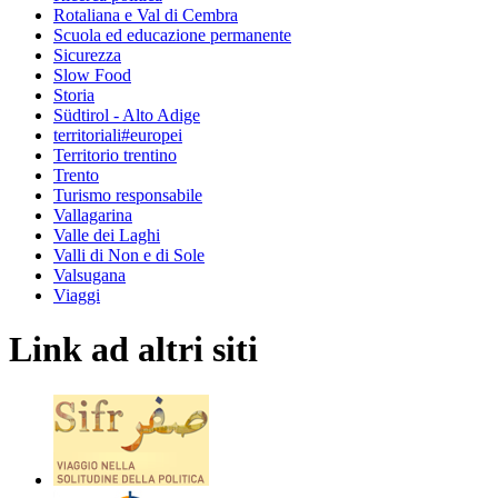
Rotaliana e Val di Cembra
Scuola ed educazione permanente
Sicurezza
Slow Food
Storia
Südtirol - Alto Adige
territoriali#europei
Territorio trentino
Trento
Turismo responsabile
Vallagarina
Valle dei Laghi
Valli di Non e di Sole
Valsugana
Viaggi
Link ad altri siti