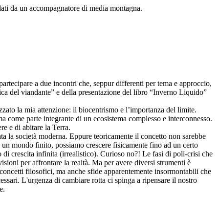
idati da un accompagnatore di media montagna.
partecipare a due incontri che, seppur differenti per tema e approccio,
tica del viandante” e della presentazione del libro “Inverno Liquido”
zzato la mia attenzione: il biocentrismo e l’importanza del limite.
 ma come parte integrante di un ecosistema complesso e interconnesso.
re e di abitare la Terra.
stata la società moderna. Eppure teoricamente il concetto non sarebbe
n un mondo finito, possiamo crescere fisicamente fino ad un certo
 crescita infinita (irrealistico). Curioso no?! Le fasi di poli-crisi che
ioni per affrontare la realtà. Ma per avere diversi strumenti è
 concetti filosofici, ma anche sfide apparentemente insormontabili che
ssari. L'urgenza di cambiare rotta ci spinga a ripensare il nostro
e.