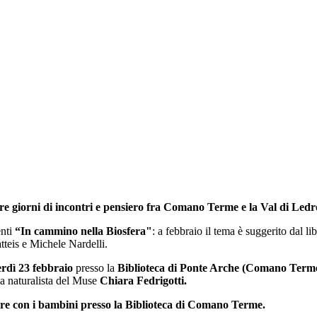
tre giorni di incontri e pensiero fra Comano Terme e la Val di Ledr
nti
“In cammino nella Biosfera"
: a febbraio il tema è suggerito dal lib
teis e Michele Nardelli.
erdì 23 febbraio
presso la
Biblioteca di Ponte Arche (Comano Term
la naturalista del Muse
Chiara Fedrigotti.
tore con i bambini presso la Biblioteca di Comano Terme.