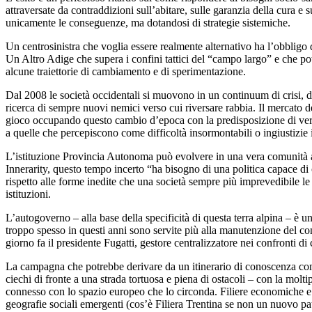
attraversate da contraddizioni sull’abitare, sulle garanzia della cur
unicamente le conseguenze, ma dotandosi di strategie sistemiche.
Un centrosinistra che voglia essere realmente alternativo ha l’obbligo d
Un Altro Adige che supera i confini tattici del “campo largo” e che potr
alcune traiettorie di cambiamento e di sperimentazione.
Dal 2008 le società occidentali si muovono in un continuum di crisi, da
ricerca di sempre nuovi nemici verso cui riversare rabbia. Il mercato 
gioco occupando questo cambio d’epoca con la predisposizione di veri e
a quelle che percepiscono come difficoltà insormontabili o ingiustizie 
L’istituzione Provincia Autonoma può evolvere in una vera comunità aut
Innerarity, questo tempo incerto “ha bisogno di una politica capace di c
rispetto alle forme inedite che una società sempre più imprevedibile le ch
istituzioni.
L’autogoverno – alla base della specificità di questa terra alpina – è
troppo spesso in questi anni sono servite più alla manutenzione del c
giorno fa il presidente Fugatti, gestore centralizzatore nei confronti di
La campagna che potrebbe derivare da un itinerario di conoscenza com
ciechi di fronte a una strada tortuosa e piena di ostacoli – con la molti
connesso con lo spazio europeo che lo circonda. Filiere economiche e 
geografie sociali emergenti (cos’è Filiera Trentina se non un nuovo patt