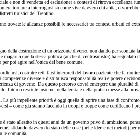
ociale e non di vendetta ed esclusione) e contesti di ritrova eccellenza (
maniera tornare a interrogarsi su come vive davvero chi abita, o vorrebbe 
stretti turistici del Trentino.
no trovate le alleanze possibili (e necessarie) tra contesti urbani ed ex
isogno della costruzione di un orizzonte diverso, non dando per scontata la
e che magari a quella stessa politica (anche di centrosinistra) ha segnala
re per poi agire nell’ottica del bene comune.
rdinarsi, costruire reti, farsi interpreti del lavoro paziente che fa riuni
zi competenze diverse e distribuisca responsabilità reali e potere decisio
ienza di governo. Da questo percorso dovrà emergere una pluralità di fi
no del futuro cresciute insieme, nella teoria e nella pratica messe alla pro
a. La più impellente priorità è oggi quella di aprire una fase di confron
ersi – come già stanno facendo in troppi e troppe come certificano i preo
e è stato allestito in questi anni da un governo privo di ambizione, pe
me, sfidando davvero lo stato delle cose (nelle idee e nei metodi) per m
n le comunità.