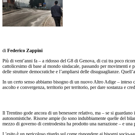
di
Federico Zappini
Più di vent’anni fa – a ridosso del G8 di Genova, di cui tra poco ricor
cattolicesimo di base al mondo sindacale, passando per movimenti e parti
delle strutture democratiche e l’ampliarsi delle disuguaglianze. Quell’
In un certo senso abbiamo bisogno di un nuovo Altro Adige – inteso co
ascolto e convergenza, territorio per territorio, per dare sostanza e cred
Il Trentino gode ancora di un benessere relativo, ma – se si guardano i
autonomistiche. Risorse ampie (lo sono indubbiamente quelle del bila
mezzo di governo di centrodestra ha prodotto una narrazione – e una pr
L’esito è un pericoloso ritardo sul come rispondere ai bisogni socio-san