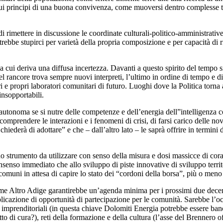
a e sui principi di una buona convivenza, come muoversi dentro complesse
i rimettere in discussione le coordinate culturali-politico-amministrativ
ebbe stupirci per varietà della propria composizione e per capacità di rico
 cui deriva una diffusa incertezza. Davanti a questo spirito del tempo s
del rancore trova sempre nuovi interpreti, l’ultimo in ordine di tempo e 
 propri laboratori comunitari di futuro. Luoghi dove la Politica torna 
insopportabili.
onoma se si nutre delle competenze e dell’energia dell”intelligenza coll
omprendere le interazioni e i fenomeni di crisi, di farsi carico delle nov
iederà di adottare” e che – dall’altro lato – le saprà offrire in termini d
 uno strumento da utilizzare con senso della misura e dosi massicce di 
onsenso immediato che allo sviluppo di piste innovative di sviluppo terr
 comuni in attesa di capire lo stato dei “cordoni della borsa”, più o meno 
e Altro Adige garantirebbe un’agenda minima per i prossimi due decenni 
plicazione di opportunità di partecipazione per le comunità. Sarebbe l’occ
imprenditoriali (in questa chiave Dolomiti Energia potrebbe essere banc
o di cura?), reti della formazione e della cultura (l’asse del Brennero o