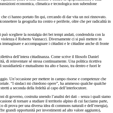
 transizioni economica, climatica e tecnologica non subendone
e che ci hanno portato fin qui, cercando di dar vita un noi rinnovato.
nnettere la geografia tra centro e periferie, oltre che per radicalità in
i può scegliere la nostalgia dei bei tempi andati, condendola con la
di violenza è Roberto Vannacci. Diversamente ci si può mettere in
a immaginare e accompagnare i cittadini e le cittadine anche di fronte
ettiva dell’intera cittadinanza. Come scrive il filosofo Daniel
ità, di reinventare sé stessa continuamente. Una politica ricettiva
i sussidiarietà e mutualismo tra alto e basso, tra dentro e fuori le
coraggio. Un’occasione per mettere in campo risorse e competenze che
itoriale. “I sindaci mi chiedono opere”, ha ammesso qualche qualche
stretti a seconda della fedeltà al capo dell’interlocutore.
di governo, costruita unendo l’analisi dei dati – senza i quali siamo
asione di tornare a studiare il territorio alpino di cui facciamo parte,
o di prova per una diversa idea di commons naturali e dell’energia),
ffre grandi opportunità per investimenti ad alto valore aggiunto),