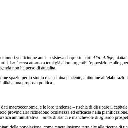
reranno i venticinque anni – esisteva da queste parti
Altro Adige
, piatta
ti. Lo faceva attorno a temi già allora urgenti: l’opposizione alle guerre
agenda non ha perso di attualità.
me spazio per lo studio e la semina paziente, abitudine all’elaborazion
ibilità a una proposta politica.
 dati macroeconomici e le loro tendenze – rischia di dissipare il capital
ncio provinciale) richiedono oculatezza ed efficacia nella pianificazi
atica amministrativa – arida di slanci e manchevole di sguardo prospett
itari della popolazione, come tenere insieme terre alte alla ricerca di un 