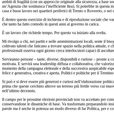
ambiti di fragilità (con un approccio originale alla sicurezza, a base s
un’Agenzia che sostituisca l’inefficiente Itea). Si potrebbe in questa 
casa e buon lavoro nei quartieri periferici di Trento o Rovereto, o nei di
È dentro questo esercizio di inchiesta e di riproduzione sociale che van
che tanto ha fatto comodo in questi anni al governo in carica.
È un lavoro che richiede tempo. Per questo va iniziato alla svelta.
Mi rivolgo a chi, nei partiti e nelle amministrazioni locali, sente il b
coltivato talenti che faticano a trovare spazio nella politica attuale, 
professionali osserva ogni giorno cerca interlocutori capaci di ascolta
Serviranno persone – tante, diverse, disponibili e curiose – pronte a coo
motivata. E servirà una leadership diffusa e collaborativa, che valoriz
momento della campagna elettorale e della successiva auspicabile esper
felice e generativa, creativa e aperta. Politici e politiche per il Trenti
Si può e si deve essere più generosi e curiosi nell’elaborazione politic
prima che queste cerchino altrove un terreno più fertile verso cui muov
nell’ultimo decennio.
Il campo per le prossime elezioni provinciali non va accettato per com
conservandone le dinamiche di base. Va trasformato preparandolo insie
parole ma è anche in potenza un modo diverso di far Politica, per e co