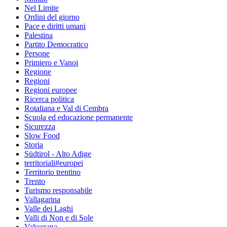
Nel Limite
Ordini del giorno
Pace e diritti umani
Palestina
Partito Democratico
Persone
Primiero e Vanoi
Regione
Regioni
Regioni europee
Ricerca politica
Rotaliana e Val di Cembra
Scuola ed educazione permanente
Sicurezza
Slow Food
Storia
Südtirol - Alto Adige
territoriali#europei
Territorio trentino
Trento
Turismo responsabile
Vallagarina
Valle dei Laghi
Valli di Non e di Sole
Valsugana