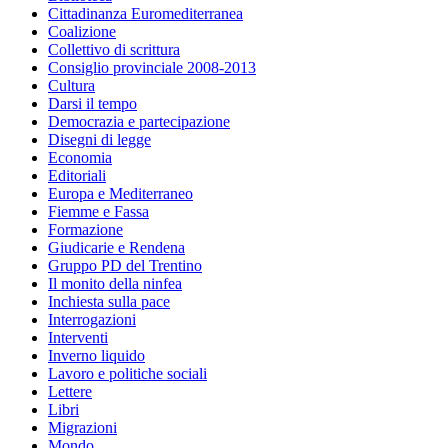
Cittadinanza Euromediterranea
Coalizione
Collettivo di scrittura
Consiglio provinciale 2008-2013
Cultura
Darsi il tempo
Democrazia e partecipazione
Disegni di legge
Economia
Editoriali
Europa e Mediterraneo
Fiemme e Fassa
Formazione
Giudicarie e Rendena
Gruppo PD del Trentino
Il monito della ninfea
Inchiesta sulla pace
Interrogazioni
Interventi
Inverno liquido
Lavoro e politiche sociali
Lettere
Libri
Migrazioni
Mondo