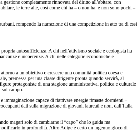
una gestione completamente rinnovata del diritto all’abitare, con
abitare, le terre alte, così come chi ha – o non ha, e non sono pochi –
traurbani, rompendo la narrazione di una competizione in atto tra di essi
 propria autosufficienza. A chi nell’attivismo sociale e ecologista ha
to mancanze e incoerenze. A chi nelle categorie economiche e
re attorno a un obiettivo e crescere una comunità politica coesa e
nale, premessa per una classe dirigente pronta quando servirà, al
gure protagoniste di una stagione amministrativa, politica e culturale
va sul campo.
to e immaginazione capace di riattivare energie rimaste dormienti –
ccupanti dati sulla migrazione di giovani, laureati e non, dall’Italia
nsando magari solo di cambiarne il “capo” che lo guida ma
odificarlo in profondità. Altro Adige è certo un ingenuo gioco di