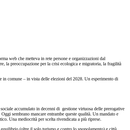
forma web che metteva in rete persone e organizzazioni dal
, la preoccupazione per la crisi ecologica e migratoria, la fragilità
e in comune – in vista delle elezioni del 2028. Un esperimento di
e sociale accumulato in decenni di gestione virtuosa delle prerogative
one. Oggi sembrano mancare entrambe queste qualità. Un mandato e
ico. Una mediocrità per scelta rivendicata a più riprese.
equilibrio (oltre il solo turismo e contro lo spopolamento) e città