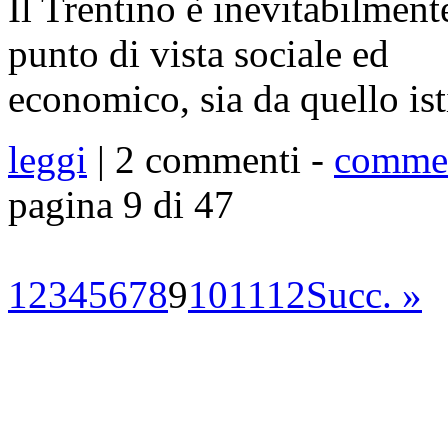
Il Trentino è inevitabilmente
punto di vista sociale ed
economico, sia da quello ist
leggi
| 2 commenti -
comme
pagina 9 di 47
1
2
3
4
5
6
7
8
9
10
11
12
Succ. »