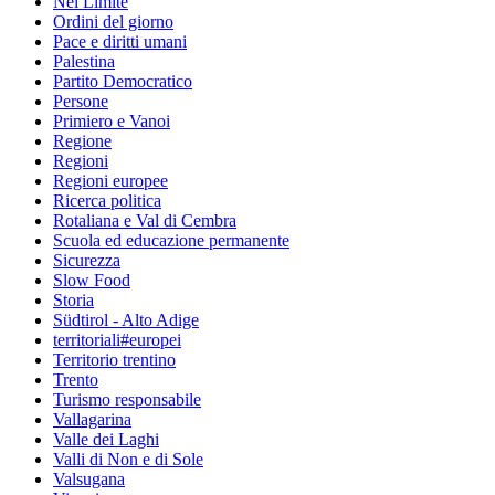
Nel Limite
Ordini del giorno
Pace e diritti umani
Palestina
Partito Democratico
Persone
Primiero e Vanoi
Regione
Regioni
Regioni europee
Ricerca politica
Rotaliana e Val di Cembra
Scuola ed educazione permanente
Sicurezza
Slow Food
Storia
Südtirol - Alto Adige
territoriali#europei
Territorio trentino
Trento
Turismo responsabile
Vallagarina
Valle dei Laghi
Valli di Non e di Sole
Valsugana