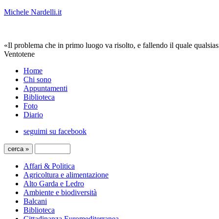
Michele Nardelli.it
«Il problema che in primo luogo va risolto, e fallendo il quale qualsias
Ventotene
Home
Chi sono
Appuntamenti
Biblioteca
Foto
Diario
seguimi su facebook
Affari & Politica
Agricoltura e alimentazione
Alto Garda e Ledro
Ambiente e biodiversità
Balcani
Biblioteca
Cittadinanza Euromediterranea