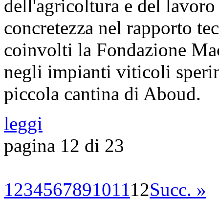
dell'agricoltura e del lavoro
concretezza nel rapporto tec
coinvolti la Fondazione Mac
negli impianti viticoli speri
piccola cantina di Aboud.
leggi
pagina 12 di 23
1
2
3
4
5
6
7
8
9
10
11
12
Succ. »