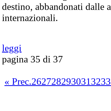
destino, abbandonati dalle a
internazionali.
leggi
pagina 35 di 37
« Prec.
26
27
28
29
30
31
32
33