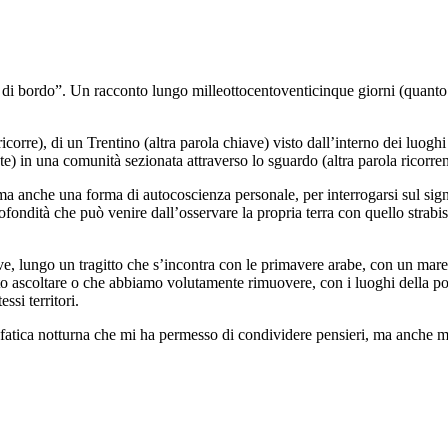
 di bordo”. Un racconto lungo milleottocentoventicinque giorni (quanto u
orre), di un Trentino (altra parola chiave) visto dall’interno dei luoghi 
te) in una comunità sezionata attraverso lo sguardo (altra parola ricorren
 anche una forma di autocoscienza personale, per interrogarsi sul signif
fondità che può venire dall’osservare la propria terra con quello strabi
, lungo un tragitto che s’incontra con le primavere arabe, con un mare 
o ascoltare o che abbiamo volutamente rimuovere, con i luoghi della po
ssi territori.
a fatica notturna che mi ha permesso di condividere pensieri, ma anche mo