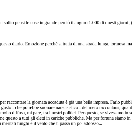
l solito pensi le cose in grande perciò ti auguro 1.000 di questi giorni ;
to diario. Emozione perché si tratta di una strada lunga, tortuosa ma per
 per raccontare la giornata accaduta è già una bella impresa. Farlo pubbl
l gusto - che potrebbe suonare narscisistico - del mero raccontarsi, quant
lto diffusa, mi pare, tra i nostri politici. Per questo, se vivessimo in soc
 questo a tutti gli eletti in cariche pubbliche. Ma per fortuna siamo in u
i meritati funghi e il vento che ti passa un po' addosso...