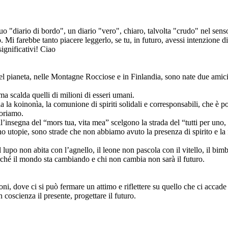
 "diario di bordo", un diario "vero", chiaro, talvolta "crudo" nel senso 
to. Mi farebbe tanto piacere leggerlo, se tu, in futuro, avessi intenzione d
ignificativi! Ciao
l pianeta, nelle Montagne Rocciose e in Finlandia, sono nate due amicizi
ma scalda quelli di milioni di esseri umani.
 la koinonìa, la comunione di spiriti solidali e corresponsabili, che è p
uoriamo.
segna del “mors tua, vita mea” scelgono la strada del “tutti per uno, un
no utopie, sono strade che non abbiamo avuto la presenza di spirito e la 
 lupo non abita con l’agnello, il leone non pascola con il vitello, il bim
rché il mondo sta cambiando e chi non cambia non sarà il futuro.
i, dove ci si può fermare un attimo e riflettere su quello che ci accade 
n coscienza il presente, progettare il futuro.