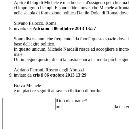
Aprire il blog di Michele è una boccata d'ossigeno per chi ama la
ci impongono i tempi. E sono sfide nuove, che Michele affronta se
nella scuola di formazione politica Danilo Dolci di Roma, dove M
Silvano Falocco, Roma
inviato da
Adriano
il
06 ottobre 2013 13:57
Sono diversi anni che frequento "da fuori" questo spazio dove i pen
base dell'agire politico.
In questo unicum, Michele Nardelli riesce ad accogliere e incroc
male.
Un impegno questo, di cui la nostra epoca ha molto più bisogn
Adriano Ferroni, Roseto degli Abruzzi
inviato da
cris
il
06 ottobre 2013 13:29
Bravo Michele
è un piacere seguirti attraverso il diario di bordo.
il tuo nick name
*
url
la tua 