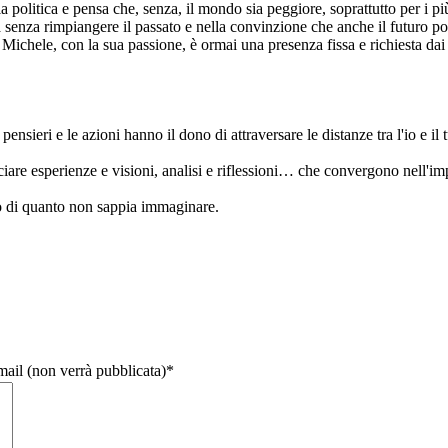
 politica e pensa che, senza, il mondo sia peggiore, soprattutto per i pi
nza rimpiangere il passato e nella convinzione che anche il futuro possa 
ichele, con la sua passione, è ormai una presenza fissa e richiesta dai 
sieri e le azioni hanno il dono di attraversare le distanze tra l'io e il t
iare esperienze e visioni, analisi e riflessioni… che convergono nell'i
o di quanto non sappia immaginare.
email (non verrà pubblicata)
*