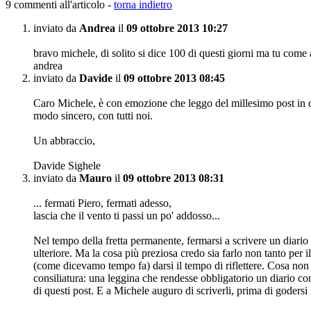
9 commenti all'articolo -
torna indietro
inviato da
Andrea
il
09 ottobre 2013 10:27
bravo michele, di solito si dice 100 di questi giorni ma tu come a
andrea
inviato da
Davide
il
09 ottobre 2013 08:45
Caro Michele, è con emozione che leggo del millesimo post in ques
modo sincero, con tutti noi.
Un abbraccio,
Davide Sighele
inviato da
Mauro
il
09 ottobre 2013 08:31
... fermati Piero, fermati adesso,
lascia che il vento ti passi un po' addosso...
Nel tempo della fretta permanente, fermarsi a scrivere un diario
ulteriore. Ma la cosa più preziosa credo sia farlo non tanto per i
(come dicevamo tempo fa) darsi il tempo di riflettere. Cosa non mo
consiliatura: una leggina che rendesse obbligatorio un diario come
di questi post. E a Michele auguro di scriverli, prima di godersi 