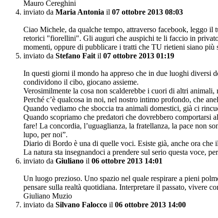
Mauro Cereghini
inviato da
Maria Antonia
il
07 ottobre 2013 08:03
Ciao Michele, da qualche tempo, attraverso facebook, leggo il tuo
retorici "fiorellini". Gli auguri che auspichi te li faccio in priva
momenti, oppure di pubblicare i tratti che TU rietieni siano più s
inviato da
Stefano Fait
il
07 ottobre 2013 01:19
In questi giorni il mondo ha appreso che in due luoghi diversi de
condividono il cibo, giocano assieme.
Verosimilmente la cosa non scalderebbe i cuori di altri animali, 
Perché c’è qualcosa in noi, nel nostro intimo profondo, che anela
Quando vediamo che sboccia tra animali domestici, già ci rinc
Quando scopriamo che predatori che dovrebbero comportarsi all’in
fare! La concordia, l’uguaglianza, la fratellanza, la pace non so
lupo, per noi”.
Diario di Bordo è una di quelle voci. Esiste già, anche ora che il
La natura sta insegnandoci a prendere sul serio questa voce, pe
inviato da
Giuliano
il
06 ottobre 2013 14:01
Un luogo prezioso. Uno spazio nel quale respirare a pieni polmon
pensare sulla realtà quotidiana. Interpretare il passato, vivere co
Giuliano Muzio
inviato da
Silvano Falocco
il
06 ottobre 2013 14:00